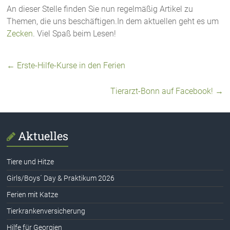
An dieser Stelle finden Sie nun regelmäßig Artikel zu
Themen, die uns beschäftigen.In dem aktuellen geht es um
Zecken
. Viel Spaß beim Lesen!
←
Erste-Hilfe-Kurse in den Ferien
Tierarzt-Bonn auf Facebook!
→
Aktuelles
Tiere und Hitze
Girls/Boys´ Day & Praktikum 2026
Ferien mit Katze
Tierkrankenversicherung
Hilfe für Georgien