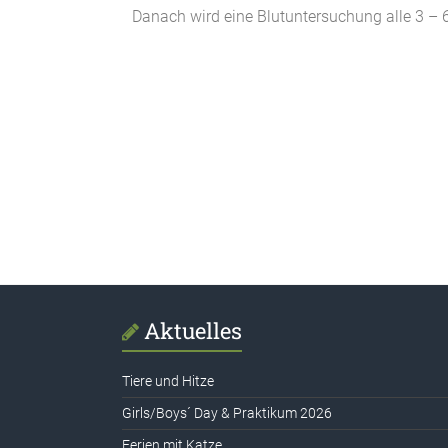
Danach wird eine Blutuntersuchung alle 3 –
Aktuelles
Tiere und Hitze
Girls/Boys´ Day & Praktikum 2026
Ferien mit Katze