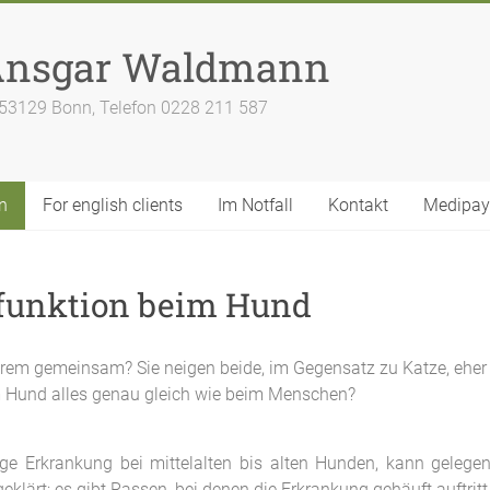
 Ansgar Waldmann
34, 53129 Bonn, Telefon 0228 211 587
n
For english clients
Im Notfall
Kontakt
Medipay
rfunktion beim Hund
 gemeinsam? Sie neigen beide, im Gegensatz zu Katze, eher zu
im Hund alles genau gleich wie beim Menschen?
fige Erkrankung bei mittelalten bis alten Hunden, kann gelege
eklärt; es gibt Rassen, bei denen die Erkrankung gehäuft auftritt