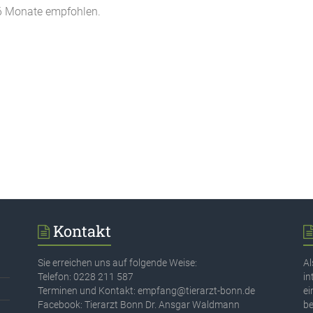
 6 Monate empfohlen.
Kontakt
Sie erreichen uns auf folgende Weise:
Al
Telefon: 0228 211 587
in
Terminen und Kontakt: empfang@tierarzt-bonn.de
ei
Facebook: Tierarzt Bonn Dr. Ansgar Waldmann
be