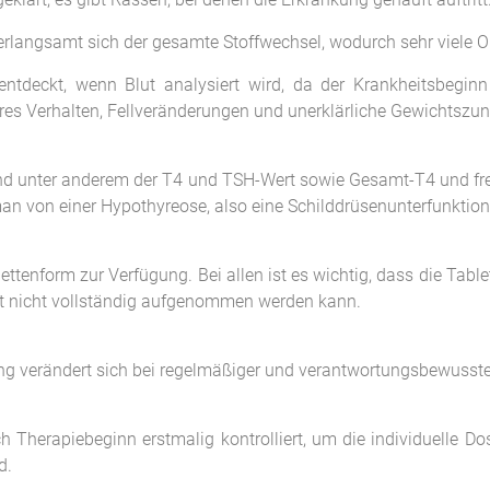
langsamt sich der gesamte Stoffwechsel, wodurch sehr viele Or
entdeckt, wenn Blut analysiert wird, da der Krankheitsbegi
es Verhalten, Fellveränderungen und unerklärliche Gewichtszu
d unter anderem der T4 und TSH-Wert sowie Gesamt-T4 und frei
 man von einer Hypothyreose, also eine Schilddrüsenunterfunktion
tenform zur Verfügung. Bei allen ist es wichtig, dass die Tabl
st nicht vollständig aufgenommen werden kann.
ung verändert sich bei regelmäßiger und verantwortungsbewusste
Therapiebeginn erstmalig kontrolliert, um die individuelle Dosi
d.