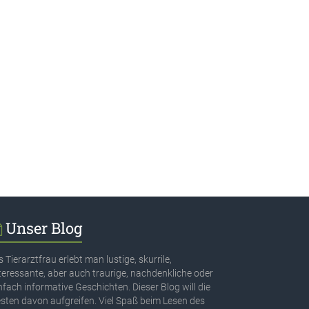
Unser Blog
s Tierarztfrau erlebt man lustige, skurrile,
teressante, aber auch traurige, nachdenkliche oder
nfach informative Geschichten. Dieser Blog will die
sten davon aufgreifen. Viel Spaß beim Lesen des