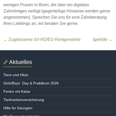
wenigen Praxen in Bonn, die über ein digitales
Zahnröntgen verfügt (gegenteilige Hinweise werden gerne
angenommen). Sprechen Sie uns für eine Zahnberatung
Ihres Lieblings an, wir beraten Sie gerne.
←
Zugelassene SV-HD/ED-Röntgenstelle
Igelhilfe
→
Aktuelles
Tiere und Hitze
Girls/Boys´ Day & Praktikum 2026
Ferien mit Katze
Tierkrankenversicherung
Hilfe für Georgien