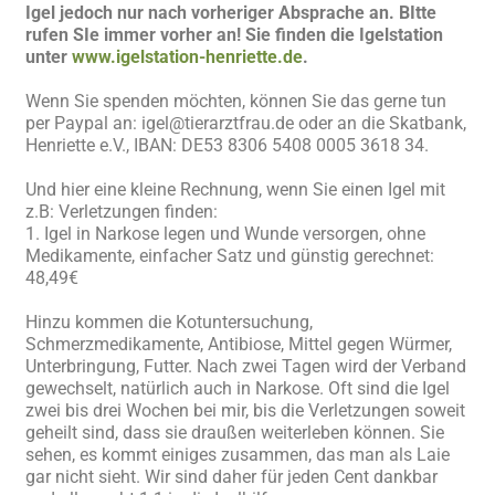
Igel jedoch nur nach vorheriger Absprache an. BItte
rufen SIe immer vorher an! Sie finden die Igelstation
unter
www.igelstation-henriette.de
.
Wenn Sie spenden möchten, können Sie das gerne tun
per Paypal an: igel@tierarztfrau.de oder an die Skatbank,
Henriette e.V., IBAN: DE53 8306 5408 0005 3618 34.
Und hier eine kleine Rechnung, wenn Sie einen Igel mit
z.B: Verletzungen finden:
1. Igel in Narkose legen und Wunde versorgen, ohne
Medikamente, einfacher Satz und günstig gerechnet:
48,49€
Hinzu kommen die Kotuntersuchung,
Schmerzmedikamente, Antibiose, Mittel gegen Würmer,
Unterbringung, Futter. Nach zwei Tagen wird der Verband
gewechselt, natürlich auch in Narkose. Oft sind die Igel
zwei bis drei Wochen bei mir, bis die Verletzungen soweit
geheilt sind, dass sie draußen weiterleben können. Sie
sehen, es kommt einiges zusammen, das man als Laie
gar nicht sieht. Wir sind daher für jeden Cent dankbar