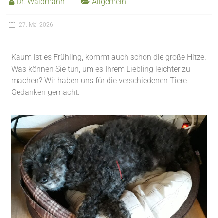
Dr. Waldmann
Allgemein
27. Mai 2026
Kaum ist es Frühling, kommt auch schon die große Hitze.
Was können Sie tun, um es Ihrem Liebling leichter zu
machen? Wir haben uns für die verschiedenen Tiere
Gedanken gemacht.